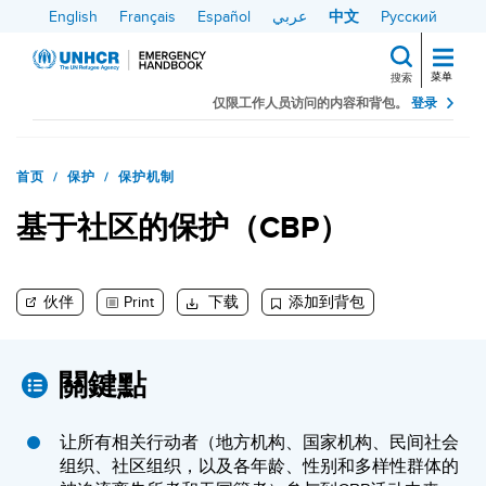
跳
English
Français
Español
عربي
中文
Русский
转
到
菜单
搜索
主
仅限工作人员访问的内容和背包。
登录
搜索
要
内
首页
保护
保护机制
容
基于社区的保护（CBP）
伙伴
Print
下载
添加到背包
關鍵點
让所有相关行动者（地方机构、国家机构、民间社会
组织、社区组织，以及各年龄、性别和多样性群体的