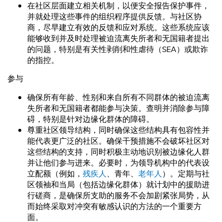
在社区层面建立相关机制，以便安全报告保护事件，
并就处理这些事件的组织程序提供反馈。与社区协
商，尽早建立有效的反馈和应对系统。这些系统应该
能够收到并及时处理被迫流离失所者和无国籍者提出
的问题，特别是有关性剥削和性虐待（SEA）或欺诈
的指控。
参与
确保所有年龄、性别和来自所有不同群体的被迫流离
失所者和无国籍者都能参与决策。查明并消除参与障
碍，特别是针对边缘化群体的障碍。
尊重社区领导结构，同时确保这些结构具有包容性并
能代表更广泛的社区。确保干预措施不会破坏社区对
这些结构的支持，同时积极主动地识别被边缘化人群
并让他们参与进来。必要时，为领导机构中的代表设
立配额（例如，
残疾人
、青年、
老年人
）。定期与社
区领袖和当局（包括边缘化群体）就计划中的援助进
行磋商，是确保所支助的服务不会加剧紧张局势，从
而始终采取对冲突有敏感认识的方法的一个重要方
面。