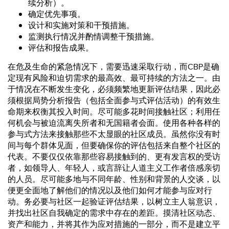
续分析）。
确定优先事项。
设计和实施对策和干预措施。
监测执行情况并酌情调整干预措施。
评估和报告成果。
在危及生命的紧急情况下，需要迅速采取行动，而CBP是确
定现有风险和迫切需求的最高效、最可持续的方法之一。由
于情况在不断发生变化，必须频繁地更新评估结果，因此必
须根据局势分析报告（包括全面参与式评估活动）的有效生
命期来权衡其投入时间。尽可能多花时间接触社区；利用任
何机会与被迫流离失所者和无国籍者会面。使用各种各样的
参与式方法来接触那些不太显眼的社区成员。虽然你没有时
间与每个群体见面，但要确保你的评估包括来自整个社区的
代表。不要仅仅依靠那些容易接触到的、更有发言权的受访
者，如领导人、年轻人，或言辞让人道主义工作者倍感亲切
的人员。尽可能多地与不同年龄、性别和背景的人交谈，以
便更全面地了解他们的情况以及他们如何才能参与应对行
动。务必要与社区一起验证评估结果，以树立主人翁意识，
并找出社区自我确定的需求中存在的差距。摸清社区动态、
资产和能力，并将其作为应对措施的一部分，而不是建立平