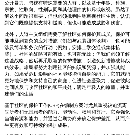
公开暴力、忽视有特殊需要的人群，以及基于年龄、种族、
宗教、性取向、性别认同和其他理由的排斥或歧视。虽然了
解这个问题很重要，但也必须批判性地审视社区生活，认识
到它们既能提供支持和援助，但也可能造成威胁和伤害。
此外，人道主义组织需要了解社区如何保护其成员。保护可
能涉及到复杂的应对措施（例如与武装团体谈判），也可能
涉及简单和务实的行动（例如，安排上学交通或集体拾
柴）。社区的战略可能有效，也可能无效；但我们必须了解
这些战略，然后再采取新的保护措施，以避免新措施破坏战
略效果。难民署努力利用社区的知识和资源，并加强其能
力。如果受危机影响的社区能够增强自身的能力，它们就能
更好地保护和支持自己的家庭，促进社会凝聚力，促进彼此
之间以及与收容社区的和平共处，满足年轻人的愿望，并重
建他们的生活。
基于社区的保护工作(CBP)在编制方案时尤其重视被迫流离
失所者和无国籍者的能力、能动性、权利和尊严。它会强化
当地资源和能力，并通过定期协商来确定保护差距，从而产
生更有效和可持续的保护成果。