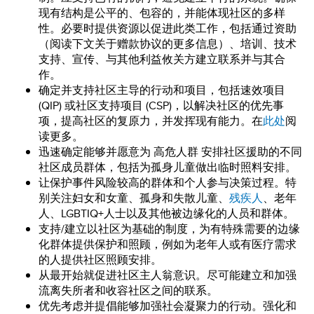
现有结构是公平的、包容的，并能体现社区的多样
性。必要时提供资源以促进此类工作，包括通过资助
（阅读下文关于赠款协议的更多信息）、培训、技术
支持、宣传、与其他利益攸关方建立联系并与其合
作。
确定并支持社区主导的行动和项目，包括速效项目
(QIP) 或社区支持项目 (CSP)，以解决社区的优先事
项，提高社区的复原力，并发挥现有能力。在
此处
阅
读更多。
迅速确定能够并愿意为 高危人群 安排社区援助的不同
社区成员群体，包括为孤身儿童做出临时照料安排。
让保护事件风险较高的群体和个人参与决策过程。特
别关注妇女和女童、孤身和失散儿童、
残疾人
、老年
人、LGBTIQ+人士以及其他被边缘化的人员和群体。
支持/建立以社区为基础的制度，为有特殊需要的边缘
化群体提供保护和照顾，例如为老年人或有医疗需求
的人提供社区照顾安排。
从最开始就促进社区主人翁意识。尽可能建立和加强
流离失所者和收容社区之间的联系。
优先考虑并提倡能够加强社会凝聚力的行动。强化和