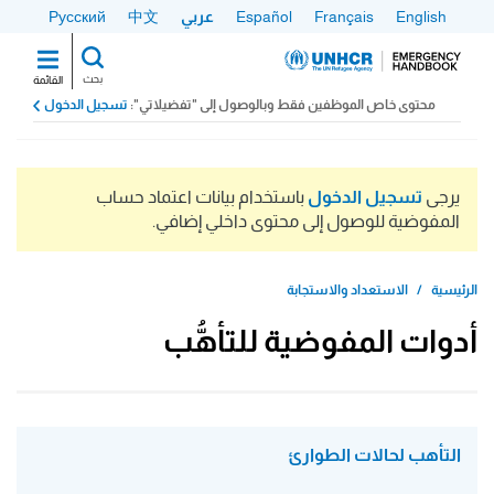
تجاوز
English
Français
Español
عربي
中文
Русский
إلى
المحتوى
بحث
القائمة
الرئيسي
محتوى خاص الموظفين فقط وبالوصول إلى "تفضيلاتي":
تسجيل الدخول
بحث
يرجى
تسجيل الدخول
باستخدام بيانات اعتماد حساب
المفوضية للوصول إلى محتوى داخلي إضافي.
الرئيسية
الاستعداد والاستجابة
أدوات المفوضية للتأهُّب
التأهب لحالات الطوارئ